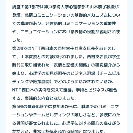
講座の第1部では神戸学院大学心理学部の山本恭子教授が
登壇。感情コミュニケーションの基礎的メカニズムについ
ての講演があり、非言語的コミュニケーションの重要性
や、コミュニケーションにおける表情の役割が説明されま
した。
第2部ではNTT西日本の西村宜子兵庫支店長をお迎えし
て、山本教授との対談が行われました。西村支店長が学生
時代に取り組まれた「表情と記憶の関係」の研究紹介から
始まり、心理学の知見が現在のビジネス現場（チームビル
ディングや施策展開）でどのように活かされているか、
NTT西日本の実例を交えて議論。学術とビジネスが融合
する、実践的な内容となりました。
第3部の質疑応答では参加者からは、職場でのコミュニケ
ーションやチームビルディングの難しさなど、多岐にわた
る質問が寄せられました。心理学に対する関心の高さがう
かがえる、非常に熱気あふれる時間となりました。