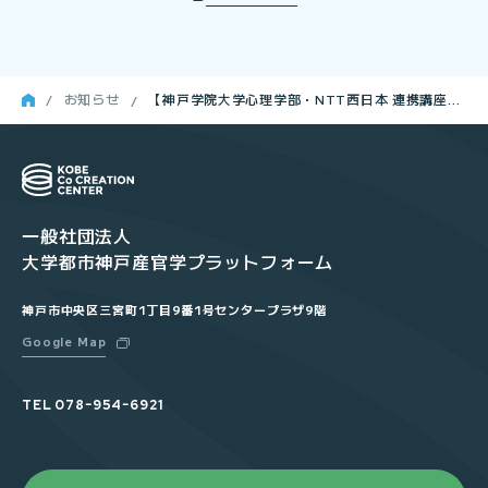
るリカレント教育」の
ご案内
お知らせ
【神戸学院大学心理学部・NTT西日本 連携講座】
「心に残るコミュニケーションの科学」が開催さ
れました
一般社団法人
大学都市神戸産官学プラットフォーム
神戸市中央区三宮町1丁目9番1号センタープラザ9階
Google Map
TEL
078ｰ954ｰ6921