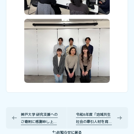
神戸大学 研究支援への
令和8年度「地域共生
ご寄附に感謝申し上げ
社会の牽引人材を育成
ます
する重層支援Dxに関す
お知らせに戻る