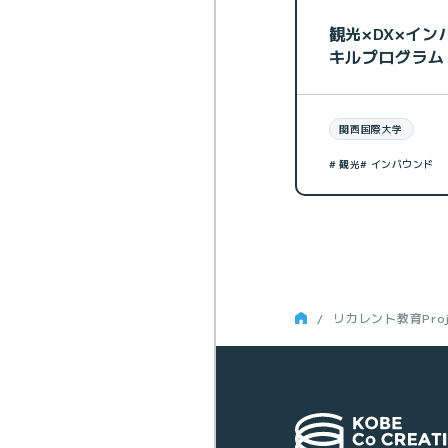
観光×DX×イ
キルプログラム
関西国際大学
# 観光
# インバウンド
リカレント教育Proj